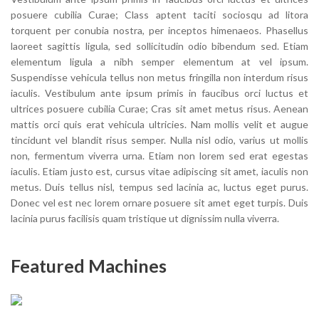
posuere cubilia Curae; Class aptent taciti sociosqu ad litora
torquent per conubia nostra, per inceptos himenaeos. Phasellus
laoreet sagittis ligula, sed sollicitudin odio bibendum sed. Etiam
elementum ligula a nibh semper elementum at vel ipsum.
Suspendisse vehicula tellus non metus fringilla non interdum risus
iaculis. Vestibulum ante ipsum primis in faucibus orci luctus et
ultrices posuere cubilia Curae; Cras sit amet metus risus. Aenean
mattis orci quis erat vehicula ultricies. Nam mollis velit et augue
tincidunt vel blandit risus semper. Nulla nisl odio, varius ut mollis
non, fermentum viverra urna. Etiam non lorem sed erat egestas
iaculis. Etiam justo est, cursus vitae adipiscing sit amet, iaculis non
metus. Duis tellus nisl, tempus sed lacinia ac, luctus eget purus.
Donec vel est nec lorem ornare posuere sit amet eget turpis. Duis
lacinia purus facilisis quam tristique ut dignissim nulla viverra.
Featured Machines