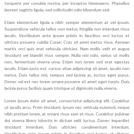
torquent per conubia nostra, per inceptos himenaeos. Phasellus
laoreet sagittis ligula, sed sollicitudin odio bibendum sed.
Etiam elementum ligula a nibh semper elementum at vel ipsum.
Suspendisse vehicula tellus non metus fringilla non interdum risus
iaculis. Vestibulum ante ipsum primis in faucibus orci luctus et
ultrices posuere cubilia Curae; Cras sit amet metus risus. Aenean
mattis orci quis erat vehicula ultricies. Nam mollis velit et augue
tincidunt vel blandit risus semper. Nulla nisl odio, varius ut mollis
non, fermentum viverra urna. Etiam non lorem sed erat egestas
iaculis. Etiam justo est, cursus vitae adipiscing sit amet, iaculis non
metus. Duis tellus nisl, tempus sed lacinia ac, luctus eget purus.
Donec vel est nec lorem ornare posuere sit amet eget turpis. Duis
lacinia purus facilisis quam tristique ut dignissim nulla viverra.
Lorem ipsum dolor sit amet, consectetur adipiscing elit. Curabitur
ut iaculis arcu. Proin tincidunt, ipsum nec vehicula euismod, neque
nibh pretium lorem, at ornare risus sem et risus. Curabitur pulvinar
dui viverra libero lobortis in dictum velit luctus. Donec imperdiet
tincidunt interdum. Duis ultricies condimentum interdum.
Vestibulum ante ipsum primis in faucibus orci luctus et ultrices