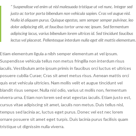
” Suspendisse vel enim ut nisl malesuada tristique ut vel nunc. Integer sed
justo ac tortor porta bibendum non vehicula sapien. Cras vel augue nisl.
Nulla id aliquam purus. Quisque egestas, sem semper semper pulvinar, leo
dolor adipiscing elit, at faucibus tortor urna nec ipsum. Sed fermentum
adipiscing lacus, varius bibendum lorem ultrices id. Sed tincidunt faucibus
lectus vel placerat. Pellentesque interdum nulla eget elit mattis elementum.
Etiam elementum ligula a nibh semper elementum at vel ipsum.
Suspendisse vehicula tellus non metus fringilla non interdum risus
iaculis. Vestibulum ante ipsum primis in faucibus orci luctus et ultrices
posuere cubilia Curae; Cras sit amet metus risus. Aenean mattis orci
quis erat vehicula ultricies. Nam mollis velit et augue tincidunt vel
blandit risus semper. Nulla nisl odio, varius ut mollis non, fermentum
viverra urna. Etiam non lorem sed erat egestas iaculis. Etiam justo est,
cursus vitae adipiscing sit amet, iaculis non metus. Duis tellus nisl,
tempus sed lacinia ac, luctus eget purus. Donec vel est nec lorem
ornare posuere sit amet eget turpis. Duis lacinia purus facilisis quam
tristique ut dignissim nulla viverra.